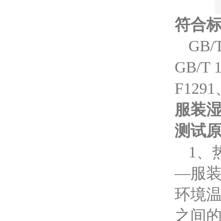
符合
GB/
GB
/
T
F1291
服装
测试
1、
—服
环境
之间