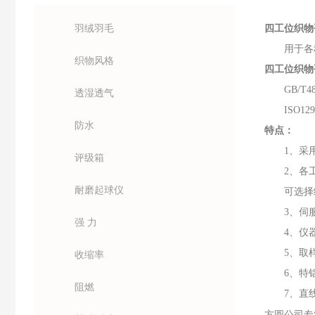
羽绒羽毛
四工位织物
用于各
织物风格
四工位织物
GB/T4
透湿透气
ISO12
防水
特点
：
1、采
评级箱
2
、各
耐磨起球仪
可选择
3
、
伺
强 力
4
、仪
5
、取
收缩率
6
、
特
阻燃
7
、直
方圆公司专