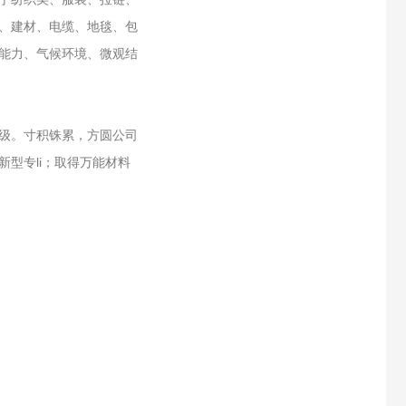
、建材、电缆、地毯、包
能力、气候环境、微观结
级。寸积铢累，方圆公司
型专li；取得万能材料