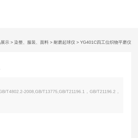
品展示
>
染整、服装、面料
>
耐磨起球仪
> YG401C四工位织物平磨仪
GB/T4802.2-2008,GB/T13775,GB/T21196.1，GB/T21196.2，