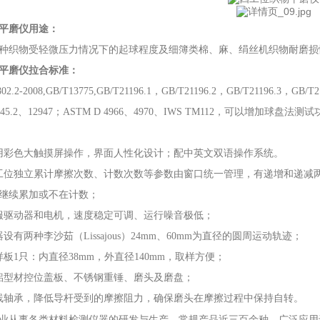
平磨仪
用途
：
种织物受轻微压力情况下的起球程度及细簿类棉、麻、绢丝机织物耐磨损
平磨仪拉
合标准：
802.2-2008,GB/T13775,GB/T21196.1，GB/T21196.2，GB/T21196.3，GB/T
945.2、12947；ASTM D 4966、4970、
IWS
TM112，
可以增加球盘法测试
用彩色大触摸屏操作，界面人性化设计；
配中英文双语操作系统。
工位独立累计摩擦次数、计数次数等参数由窗口统一管理，有递增和递减
继续累加或不在计数；
服驱动器和电机，速度稳定可调、运行噪音极低
；
器设有两种李沙茹（
Lissajous）24mm、60mm为直径的圆周运动轨迹；
样板
1只：内直径38mm，外直径140mm，取样方便；
铝型材控位盖板、不锈钢重锤、磨头及磨盘；
线轴承，降低导杆受到的摩擦阻力，确保磨头在摩擦过程中保持自转。
业从事各类材料检测仪器的研发与生产。常规产品近三百余种。广泛应用