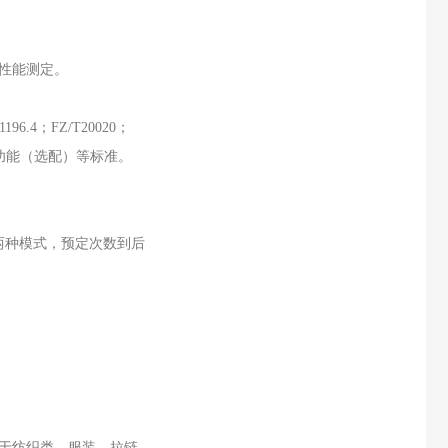
性能测定。
21196.4；FZ/T20020；
功能（选配）
等标准。
两种模式，预定次数到后
于纺织类、服装、拉链、