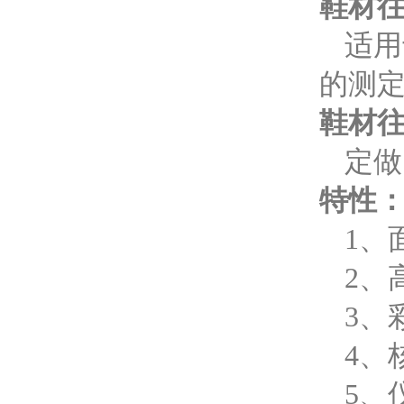
鞋材
适用
的测
鞋材
定做
特性
1、
2、
3、
4、
5、