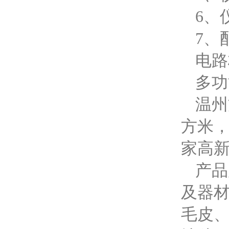
6、
7、
电路
多功
温州
方米
家高
产品
及器
毛皮