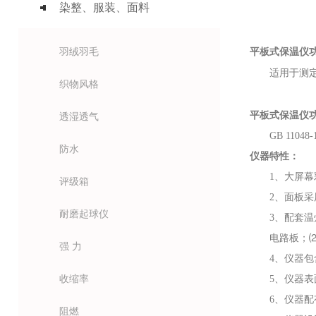
染整、服装、面料
羽绒羽毛
平板式保温仪
适用于测
织物风格
平板式保温仪
透湿透气
GB 110
防水
仪器特性：
1、大屏
评级箱
2、面板
耐磨起球仪
3、配套温
电路板；⑵软
强 力
4、仪器
收缩率
5、仪器
6、仪器
阻燃