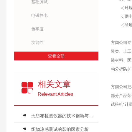
基础测试
a)环
电磁静电
c)供
e)
色牢度
功能性
方圆公司专
鞋类、土工
查看全部
装材料、医
构分析防护
相关文章
方圆公司把
Relevant Articles
部分产品荣
试验机“计
无纺布检测仪器的技术创新与应用前景
织物凉感测试的影响因素分析