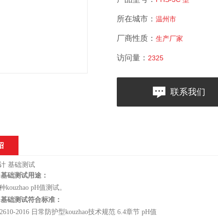
所在城市：
温州市
厂商性质：
生产厂家
访问量：
2325
联系我们
绍
计 基础测试
用途：
种
kouzhao p
H值测试。
计 基础测试
符合标准：
32610-2016 日常防护型
kouzhao
技术规范
6.4
章节
p
H值