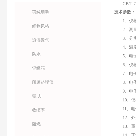
GB/T
羽绒羽毛
技术参数：
1、仪器
织物风格
2、测量
3、分辨
透湿透气
4、温
防水
5、电子
6、仪器
评级箱
7、电
耐磨起球仪
8、电
9、电子
强 力
10、
11、电
收缩率
12、外
阻燃
13、重
14、