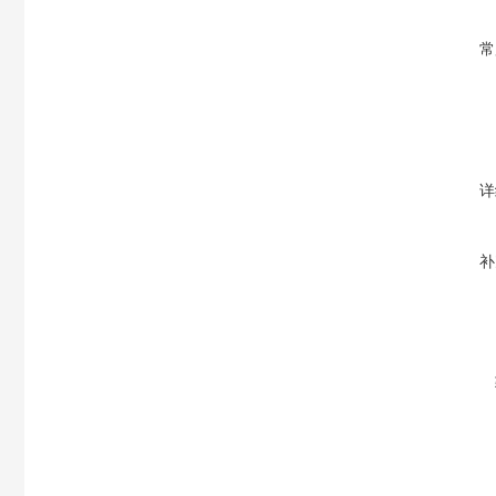
常
详
补