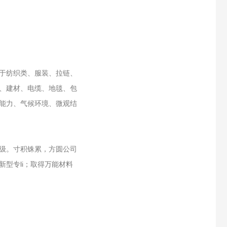
于纺织类、服装、拉链、
、建材、电缆、地毯、包
能力、气候环境、微观结
级。寸积铢累，方圆公司
型专li；取得万能材料