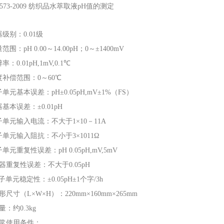
 7573-2009 纺织品水萃取液pH值的测定
级别：0.01级
范围：pH 0.00～14.00pH；0～±1400mV
率：0.01pH,1mV,0.1℃
度补偿范围：0～60℃
单元基本误差：pH±0.05pH,mV±1%（FS）
基本误差：±0.01pH
子单元输入电流：不大于1×10－11A
子单元输入阻抗：不小于3×1011Ω
单元重复性误差：pH 0.05pH,mV,5mV
仪器重复性误差：不大于0.05pH
子单元稳定性：±0.05pH±1个字/3h
形尺寸（L×W×H）：220mm×160mm×265mm
量：约0.3kg
正常使用条件：