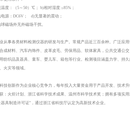
境温度：（5～50）℃；
b)相对湿度:≤85%；
电电源：DC6V；
d)无显著的震动；
除地球磁场外无外磁场干扰。
业从事各类材料检测仪器的研发与生产。常规产品近三百余种。广泛应用
合成材料、汽车内饰件、皮革皮毛、劳保用品、软体家具，公共交通公交
用纺织品及器具、童车、婴儿车、箱包等行业。检测项目涵盖力学、持久
、火灾等领域。
科技创新作为企业核心竞争力，每年投入大量资金用于产品开发、技术升
获：火炬计划、浙江省科学技术成果、温州市科学技术奖；拥有多项实用新
量器具制造许可证"，通过浙江省科技厅认定为高新技术企业。