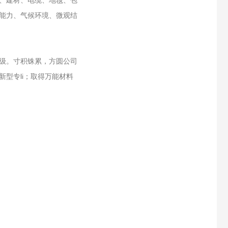
、建材、电缆、地毯、包
能力、气候环境、微观结
级。寸积铢累，方圆公司
型专li；取得万能材料