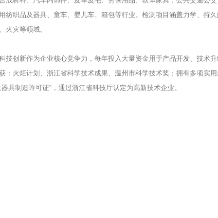
合成材料、汽车内饰件、皮革皮毛、劳保用品、软体家具，公共交通公交
用纺织品及器具、童车、婴儿车、箱包等行业。检测项目涵盖力学、持久
、火灾等领域。
科技创新作为企业核心竞争力，每年投入大量资金用于产品开发、技术升
获：火炬计划、浙江省科学技术成果、温州市科学技术奖；拥有多项实用新
量器具制造许可证"，通过浙江省科技厅认定为高新技术企业。