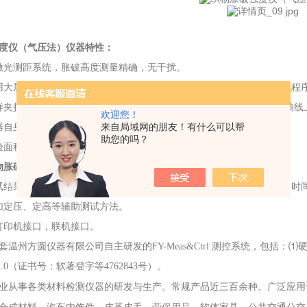
度仪（气压法）
仪器特性：
激光测距系统，胀破高度测量精确，无干扰。
用大屏幕触摸彩屏控制，中（英）文菜单操作（两种语言可选），微机程
样夹持面为特别齿形夹面，自动气动夹持,试样夹紧力与胀破力在同一轴
欢迎您！
来自局域网的朋友！有什么可以帮
器自身台面选用特种铝，材质轻便，表面光洁，不易生锈。
助您的吗？
验面积可更换，适应不同标准的要求。
物胀破强度仪（气压法）
配伺服驱动器及电机，
加压速率大范围可调
。
试结果表达丰富如：胀破
压力
、膜片压力、胀破强力、胀破高度、胀破时
加定压、定高等辅助测试方法。
打印机接口，联机接口。
配套温州方圆仪器有限公司自主研发的FY-Meas&Ctrl 测控系统，包括：⑴硬
2.0（证书号：软著登字等4762843号）。
业从事各类材料检测仪器的研发与生产。常规产品近三百余种。广泛应用