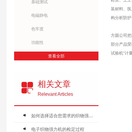
鞋类、土工
基础测试
装材料、医
电磁静电
构分析防护
色牢度
方圆公司把
功能性
部分产品荣
试验机“计
查看全部
相关文章
Relevant Articles
如何选择适合您需求的织物强力机
电子织物强力机的检定过程