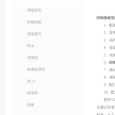
羽绒羽毛
织物胀破强
织物风格
1、配
2、采
透湿透气
3、试
防水
4、仪
5、试
评级箱
6、
织
耐磨起球仪
7、测
8、增
强 力
9、配
10、
收缩率
软件V
阻燃
方圆公司专