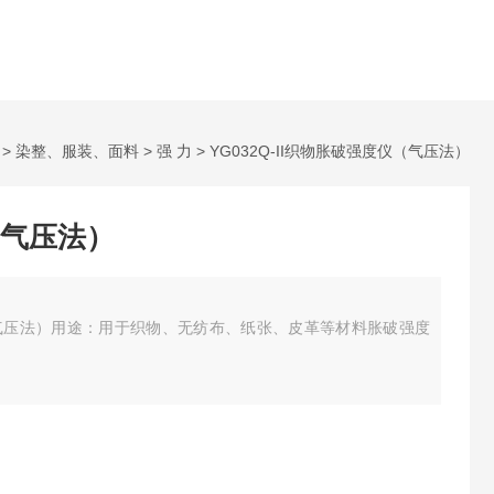
>
染整、服装、面料
>
强 力
> YG032Q-II织物胀破强度仪（气压法）
气压法）
（气压法）
用途：用于织物、无纺布、纸张、皮革等材料胀破强度