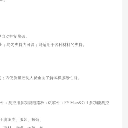
序自动控制胀破。
线上；均匀夹持力可调；能适用于各种材料的夹持。
间；方便质量控制人员全面了解试样胀破性能。
件：测控用多功能电路板；⑵软件：FY-Meas&Ctrl 多功能测控
于纺织类、服装、拉链、