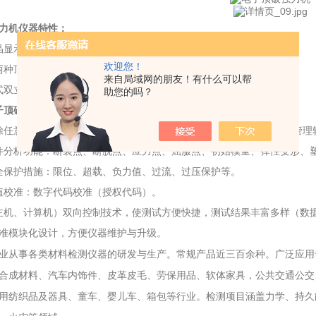
力机
仪器特性：
晶显示中文菜单操作。
欢迎您！
两种顶破功能及相关夹具。
来自局域网的朋友！有什么可以帮
式双立柱龙门机型。
助您的吗？
子顶破强力机
配计算机接口，联机操作软件，打印机接口。
除任意一项测得的数据，测试结果导出
EXCEL文档，方便与用户企业管
件分析功能：断裂点、断脱点、应力点、屈服点、初始模量、弹性变形、
全保护措施：限位、超载、负力值、过流、过压保护等。
值校准：数字代码校准（授权代码）。
主机、计算机）双向控制技术，使测试方便快捷，测试结果丰富多样（数
准模块化设计，方便仪器维护与升级。
业从事各类材料检测仪器的研发与生产。常规产品近三百余种。广泛应用
合成材料、汽车内饰件、皮革皮毛、劳保用品、软体家具，公共交通公交
用纺织品及器具、童车、婴儿车、箱包等行业。检测项目涵盖力学、持久