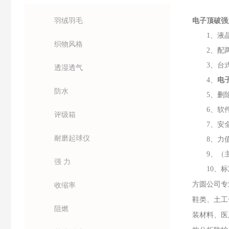
羽绒羽毛
电子顶破强
1、液
织物风格
2、配
3、台
透湿透气
4、
电
防水
5、
删
6、
软
评级箱
7、
安
耐磨起球仪
8、
力
9、
（
强 力
10
、
标
方圆公司专
收缩率
鞋类、土工
阻燃
装材料、医