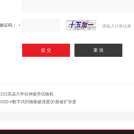
验证码：
请输入计算结果
Z222高温力学拉伸疲劳试验机
032D-II数字式织物胀破强度仪\胀破扩张度