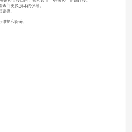
方法是检查接口的连接和设置，确保它们正确连接。
检查并更换损坏的仪器。
或更换。
行维护和保养。